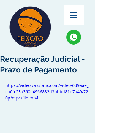
Recuperação Judicial -
Prazo de Pagamento
https://video.wixstatic.com/video/6d9aae_
ea0fc23a360e4966882d3bbbd81d7a49/72
0p/mp4/file.mp4