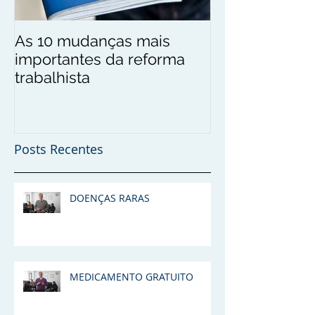
As 10 mudanças mais
Marco Antonio
importantes da reforma
toma posse 
trabalhista
da Comissão 
Criminal da O
Posts Recentes
DOENÇAS RARAS
MEDICAMENTO GRATUITO