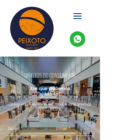
DIREITOS DO CONSUMIDOR
Em
que
podemos
ajudá-lo?
Deixe seu Telefone e Email e entraremos
em contato.