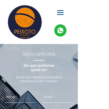
DIREITO EMPRESARIAL
Em
que
podemos
ajudá-lo?
Deixe seu Telefone e Email e
entraremos em contato.