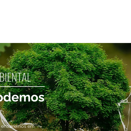
INÍCIO
ADVOGADOS
O ESCRITÓRIO
CONTATO
B
BIENTAL
odemos
 e entraremos em